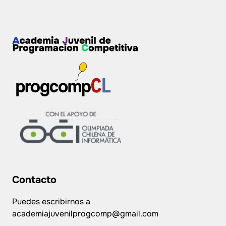
🚀 Todo problema tiene solución.
🧠 La lógica abre puertas.
🔥 Desafíos que enseñan.
Contacto
🎯 Equivócate, aprende, avanza.
Puedes escribirnos a
academiajuvenilprogcomp@gmail.com